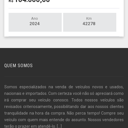
R$
Ano
Km
2024
42278
QUEM SOMOS
Somos especializados na venda de veículos novos e usados,
nacionais e importados. Com certeza você não só apreciará como
irá comprar seu veículo conosco. Todos nossos veículos são
revisados criteriosamente, possibilitando dar aos nossos clientes
tranquilidade na hora da compra. Não perca tempo! Compre seu
veículo com quem mais entende do assunto. Nossos vendedores
terão o prazer em atendê-lo.
[...]