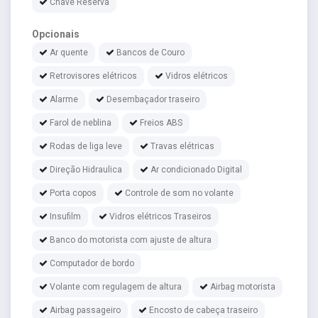
Chave Reserva
Opcionais
Ar quente
Bancos de Couro
Retrovisores elétricos
Vidros elétricos
Alarme
Desembaçador traseiro
Farol de neblina
Freios ABS
Rodas de liga leve
Travas elétricas
Direção Hidraulica
Ar condicionado Digital
Porta copos
Controle de som no volante
Insufilm
Vidros elétricos Traseiros
Banco do motorista com ajuste de altura
Computador de bordo
Volante com regulagem de altura
Airbag motorista
Airbag passageiro
Encosto de cabeça traseiro